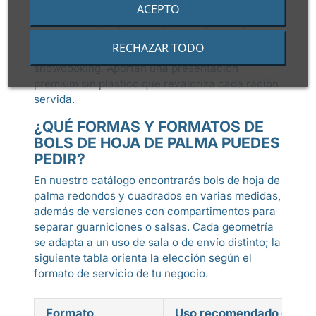
catering y eventos
, restaurantes y gastrobares
ACEPTO
que sirven tapas, cremas, poke o postres, dark
kitchens y operadores de
take away saludable
,
RECHAZAR TODO
food trucks y hoteles en coffee breaks o
showcooking. Aportan una presentación
premium sin plástico que revaloriza cada ración
servida.
¿QUÉ FORMAS Y FORMATOS DE
BOLS DE HOJA DE PALMA PUEDES
PEDIR?
En nuestro catálogo encontrarás bols de hoja de
palma redondos y cuadrados en varias medidas,
además de versiones con compartimentos para
separar guarniciones o salsas. Cada geometría
se adapta a un uso de sala o de envío distinto; la
siguiente tabla orienta la elección según el
formato de servicio de tu negocio.
Formato
Uso recomendado en ser