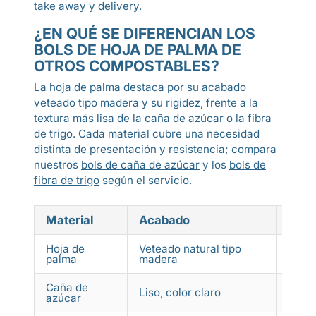
take away y delivery.
¿EN QUÉ SE DIFERENCIAN LOS
BOLS DE HOJA DE PALMA DE
OTROS COMPOSTABLES?
La hoja de palma destaca por su acabado
veteado tipo madera y su rigidez, frente a la
textura más lisa de la caña de azúcar o la fibra
de trigo. Cada material cubre una necesidad
distinta de presentación y resistencia; compara
nuestros
bols de caña de azúcar
y los
bols de
fibra de trigo
según el servicio.
Material
Acabado
Punt
Hoja de
Veteado natural tipo
Rigid
palma
madera
prem
Caña de
Buen
Liso, color claro
azúcar
líqui