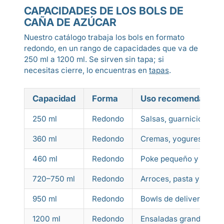
CAPACIDADES DE LOS BOLS DE
CAÑA DE AZÚCAR
Nuestro catálogo trabaja los bols en formato
redondo, en un rango de capacidades que va de
250 ml a 1200 ml. Se sirven sin tapa; si
necesitas cierre, lo encuentras en
tapas
.
Capacidad
Forma
Uso recomendado en
250 ml
Redondo
Salsas, guarniciones y 
360 ml
Redondo
Cremas, yogures y sn
460 ml
Redondo
Poke pequeño y ensala
720–750 ml
Redondo
Arroces, pasta y poke 
950 ml
Redondo
Bowls de delivery y p
1200 ml
Redondo
Ensaladas grandes y ra