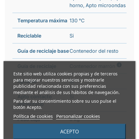
horno, Apto microondas
Temperatura máxima
130 °C
Reciclable
Si
Guía de reciclaje base
Contenedor del resto
i
Guía de reciclaje
Contenedor marrón
Este sitio web utiliza cookies propias y de terceros
para mejorar nuestros servicios y mostrarle
Apilable
Si
publicidad relacionada con sus preferencias
mediante el análisis de sus hábitos de navegación.
Apto contacto
Si
Para dar su consentimiento sobre su uso pulse el
alimentario
botón Acepto.
Política de cookies
Personalizar cookies
Peso caja
9 kg
ACEPTO
Apto microondas
Si