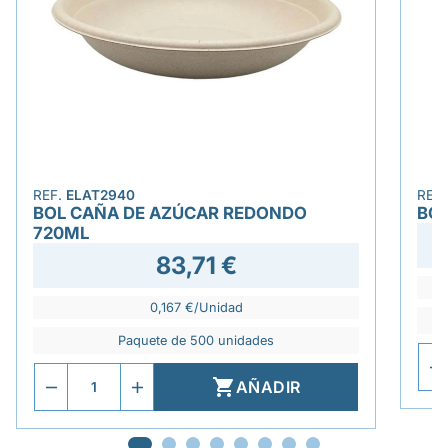
REF.
ELAT2940
REF
BOL CAÑA DE AZÚCAR REDONDO
BO
720ML
83,71 €
0,167 €/Unidad
Paquete de 500 unidades

AÑADIR