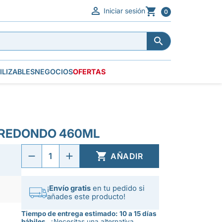


Iniciar sesión
0


ILIZABLES
NEGOCIOS
OFERTAS
 REDONDO 460ML

AÑADIR
¡
Envío gratis
en tu pedido si
añades este producto!
Tiempo de entrega estimado: 10 a 15 días
hábiles.
¿Necesitas una alternativa