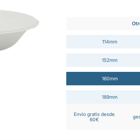
Otr
114mm
152mm
160mm
189mm
Envío gratis desde
ges
60€