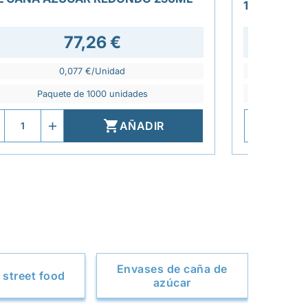
152X45MM
77,26 €
0,077 €/Unidad
Paquete de 1000 unidades
P

AÑADIR
Envases de caña de
 street food
azúcar