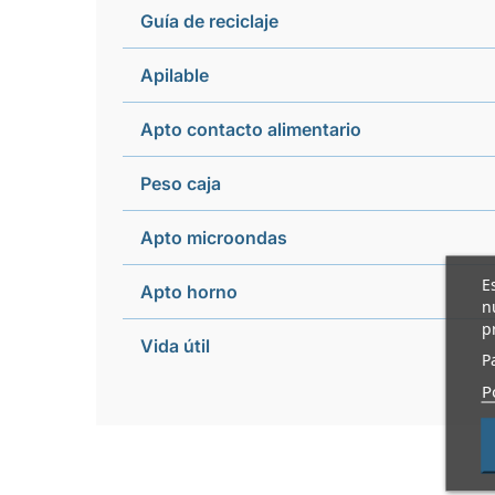
Guía de reciclaje
Apilable
Apto contacto alimentario
Peso caja
Apto microondas
E
Apto horno
n
p
Vida útil
P
P