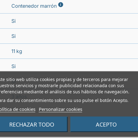
i
Contenedor marrón
Si
Si
11 kg
Si
ste sitio web utiliza cookies propias y de terceros para mejorar
Si
uestros servicios y mostrarle publicidad relacionada con sus
referencias mediante el análisis de sus hábitos de navegación.
3 años
ara dar su consentimiento sobre su uso pulse el botón Acepto.
olítica de cookies
Personalizar cookies
RECHAZAR TODO
ACEPTO