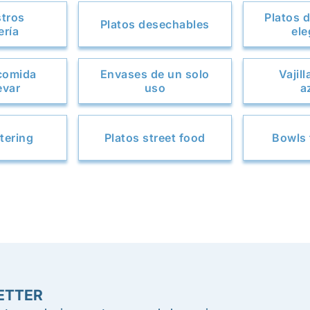
stros
Platos 
Platos desechables
ería
ele
comida
Envases de un solo
Vajil
evar
uso
a
tering
Platos street food
Bowls 
ETTER