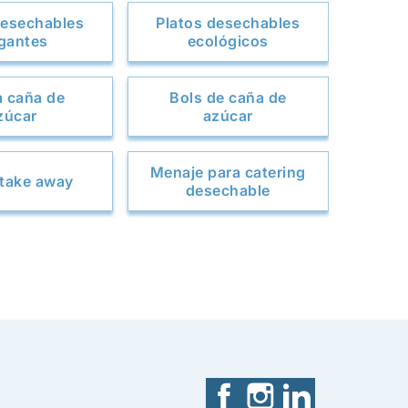
desechables
Platos desechables
gantes
ecológicos
la caña de
Bols de caña de
zúcar
azúcar
Menaje para catering
take away
desechable
Facebook
Instagram
LinkedIn