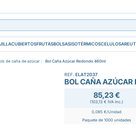
JILLA
CUBIERTOS
FRUTAS
BOLSAS
ISOTÉRMICOS
CELULOSA
REUT
ols de caña de azúcar
Bol Caña Azúcar Redondo 460ml
REF.
ELAT2037
BOL CAÑA AZÚCAR
85,23 €
(103,13 € IVA inc.)
0,085 €/Unidad
Paquete de 1000 unidades