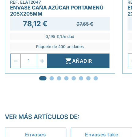
REF.
ELAT2047
REF
ENVASE CAÑA AZÚCAR PORTAMENÚ
EN
205X205MM
23
78,12 €
97,65 €
0,195 €/Unidad
Paquete de 400 unidades

AÑADIR
VER MÁS ARTÍCULOS DE:
Envases
Envases take