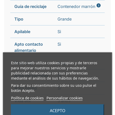
i
Guía de reciclaje
Contenedor marrón
Tipo
Grande
Apilable
Si
Apto contacto
Si
alimentario
Este sitio web utiliza cookies propias y de terceros
Peso caja
9 kg
para mejorar nuestros servicios y mostrarle
publicidad relacionada con sus preferencias
Apto microondas
Si
mediante el análisis de sus hábitos de navegación.
Para dar su consentimiento sobre su uso pulse el
Apto horno
Si
botón Acepto.
Política de cookies
Personalizar cookies
Vida útil
3 años
ACEPTO