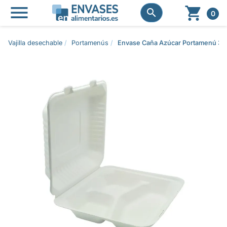




0
Vajilla desechable
Portamenús
Envase Caña Azúcar Portamenú 3