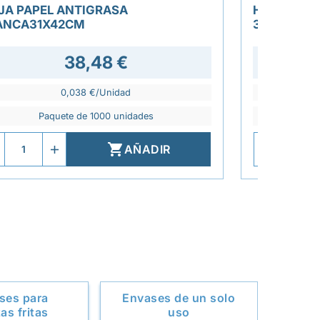
JA PAPEL ANTIGRASA
HOJA PAPE
ANCA31X42CM
31X42CM
38,48 €
0,038 €/Unidad
Paquete de 1000 unidades
P

AÑADIR
ses para
Envases de un solo
as fritas
uso