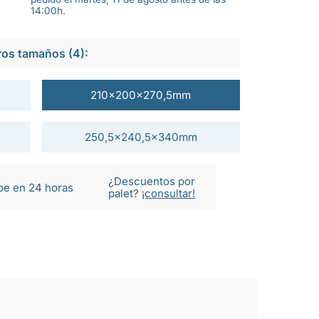
14:00h.
ros tamaños (4):
210x200x270,5mm
250,5x240,5x340mm
¿Descuentos por
be en 24 horas
palet?
¡consultar!