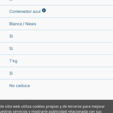
i
Contenedor azul
Blanca / News
Si
Si
7 kg
Si
No caduca
ste sitio web utiliza cookies propias y de terceros para mejorar
uestros servicios y mostrarle publicidad relacionada con sus