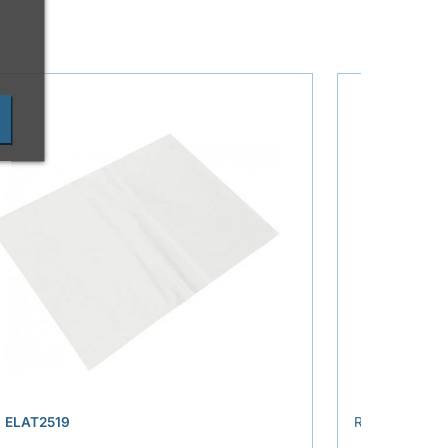
›
.
ELAT2519
REF.
ELAT252