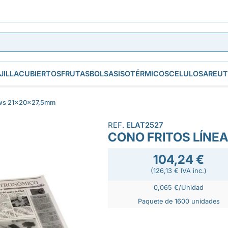
JILLA
CUBIERTOS
FRUTAS
BOLSAS
ISOTÉRMICOS
CELULOSA
REUT
ews 21x20x27,5mm
REF.
ELAT2527
CONO FRITOS LÍNE
104,24 €
(126,13 € IVA inc.)
0,065 €/Unidad
Paquete de 1600 unidades