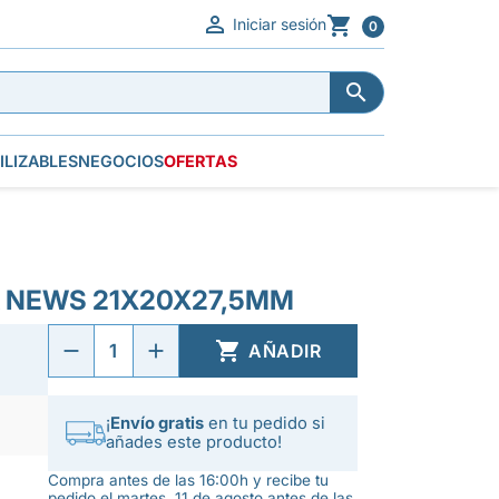


Iniciar sesión
0


ILIZABLES
NEGOCIOS
OFERTAS
A NEWS 21X20X27,5MM

AÑADIR
¡
Envío gratis
en tu pedido si
añades este producto!
Compra antes de las 16:00h y recibe tu
pedido el martes, 11 de agosto antes de las