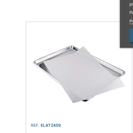
p
P
P
REF.
ELAT2459