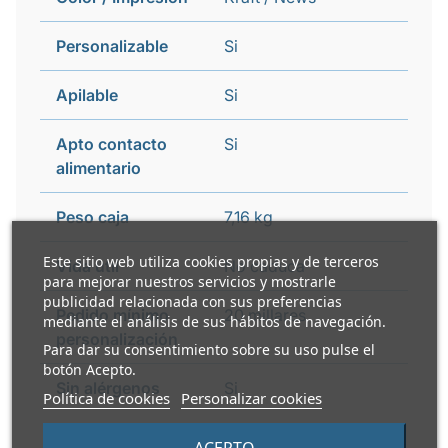
Personalizable
Si
Apilable
Si
Apto contacto
Si
alimentario
Peso caja
7,16 kg
Este sitio web utiliza cookies propias y de terceros
Vida útil
No caduca
para mejorar nuestros servicios y mostrarle
publicidad relacionada con sus preferencias
Pedido mínimo
20 millares
mediante el análisis de sus hábitos de navegación.
personalización
Para dar su consentimiento sobre su uso pulse el
botón Acepto.
Sin alérgenos
Si
Política de cookies
Personalizar cookies