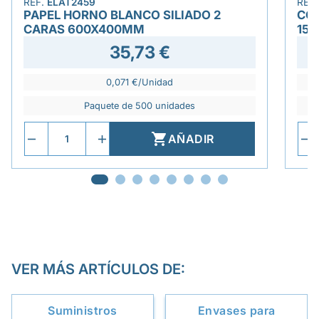
REF.
ELAT2459
REF
PAPEL HORNO BLANCO SILIADO 2
CON
CARAS 600X400MM
15X
35,73 €
0,071 €/Unidad
Paquete de 500 unidades

AÑADIR
VER MÁS ARTÍCULOS DE:
Suministros
Envases para