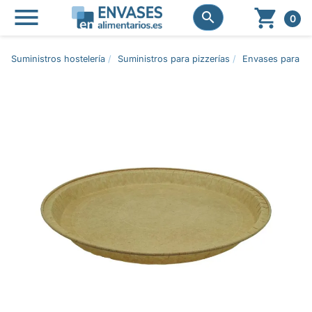




0
Suministros hostelería
Suministros para pizzerías
Envases para pi