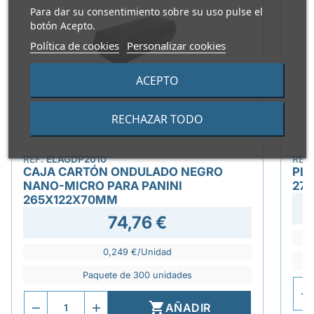
Para dar su consentimiento sobre su uso pulse el
botón Acepto.
Política de cookies
Personalizar cookies
ACEPTO
RECHAZAR TODO
REF.
ELAGDP2010
REF
CAJA CARTÓN ONDULADO NEGRO
PLA
NANO-MICRO PARA PANINI
27
265X122X70MM
74,76 €
0,249 €/Unidad
Paquete de 300 unidades

AÑADIR