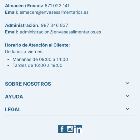
Almacén / Envíos:
671 022 141
Email:
almacen@envasesalimentarios.es
Administración:
987 346 837
Email:
administracion@envasesalimentarios.es
Horario de Atención al Cliente:
De lunes a viernes:
Mañanas de 09:00 a 14:00
Tardes de 16:00 a 19:00

SOBRE NOSOTROS

AYUDA

LEGAL
Facebook
Instagram
LinkedIn