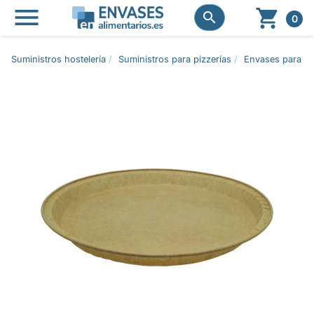




0
Suministros hostelería
Suministros para pizzerías
Envases para pi