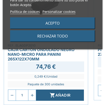
Para dar su consentimiento sobre su uso pulse el
botón Acepto.
Política de cookies
Personalizar cookies
ACEPTO
RECHAZAR TODO
REF.
ELAGDP2010
REF
CAJA CARTÓN ONDULADO NEGRO
PLA
NANO-MICRO PARA PANINI
27
265X122X70MM
74,76 €
0,249 €/Unidad
Paquete de 300 unidades

AÑADIR