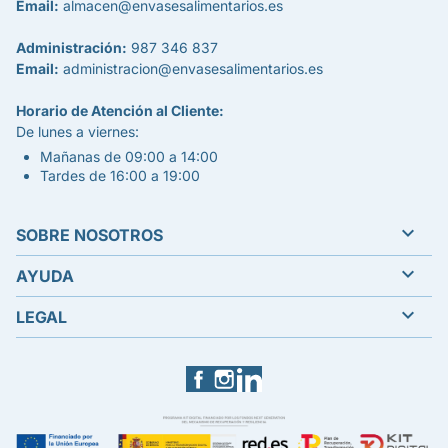
Email:
almacen@envasesalimentarios.es
Administración:
987 346 837
Email:
administracion@envasesalimentarios.es
Horario de Atención al Cliente:
De lunes a viernes:
Mañanas de 09:00 a 14:00
Tardes de 16:00 a 19:00

SOBRE NOSOTROS

AYUDA

LEGAL
Facebook
Instagram
LinkedIn