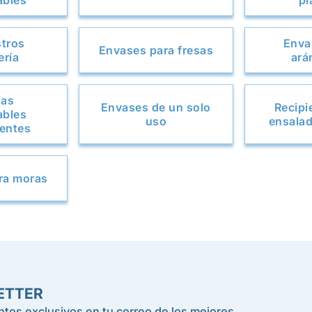
ables
pl
stros
Enva
Envases para fresas
ería
ará
nas
Envases de un solo
Recipi
ables
uso
ensalad
entes
ra moras
ETTER
tos exclusivos en tu correo de los mejores