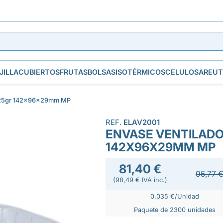
JILLA
CUBIERTOS
FRUTAS
BOLSAS
ISOTÉRMICOS
CELULOSA
REUT
 125gr 142x96x29mm MP
REF.
ELAV2001
ENVASE VENTILADO
142X96X29MM MP
81,40 €
95,77 
(98,49 € IVA inc.)
0,035 €/Unidad
Paquete de 2300 unidades