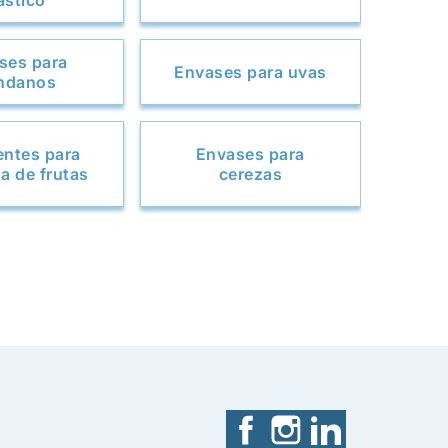
ástico
ses para
Envases para uvas
ndanos
entes para
Envases para
a de frutas
cerezas
Facebook
Instagram
LinkedIn