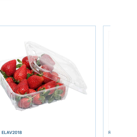
›
.
ELAV2018
REF.
ELAT262