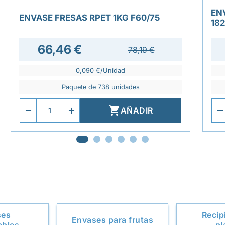
EN
ENVASE FRESAS RPET 1KG F60/75
18
66,46 €
78,19 €
0,090 €/Unidad
Paquete de 738 unidades

AÑADIR
ses
Recip
Envases para frutas