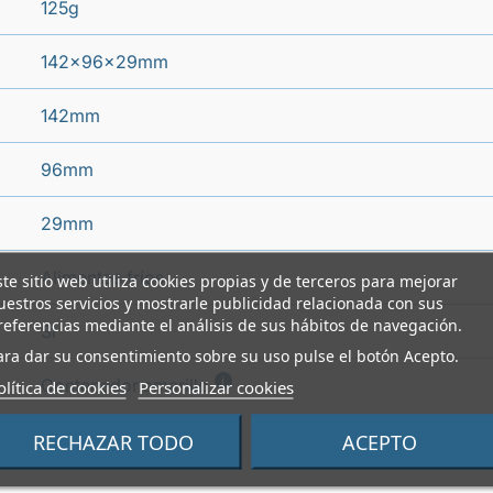
125g
142x96x29mm
142mm
96mm
29mm
Alimentos fríos
ste sitio web utiliza cookies propias y de terceros para mejorar
uestros servicios y mostrarle publicidad relacionada con sus
referencias mediante el análisis de sus hábitos de navegación.
Si
ara dar su consentimiento sobre su uso pulse el botón Acepto.
i
Contenedor amarillo
olítica de cookies
Personalizar cookies
RECHAZAR TODO
ACEPTO