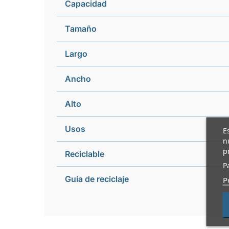
Capacidad
Tamaño
Largo
Ancho
Alto
Usos
E
n
p
Reciclable
P
Guía de reciclaje
P