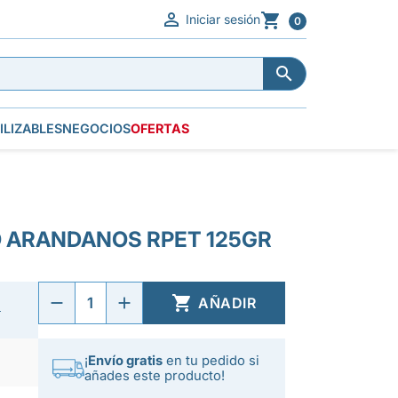


Iniciar sesión
0


ILIZABLES
NEGOCIOS
OFERTAS
 ARANDANOS RPET 125GR

AÑADIR
€
¡
Envío gratis
en tu pedido si
añades este producto!