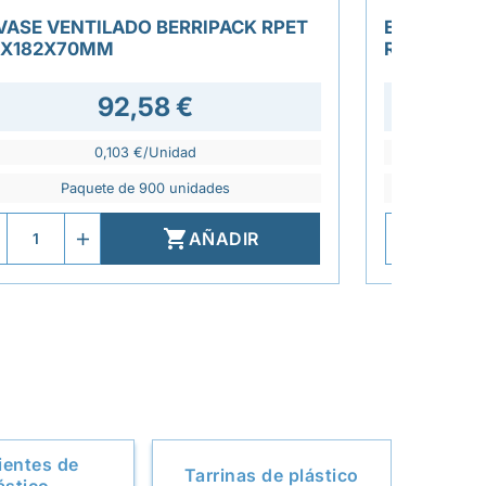
VASE VENTILADO BERRIPACK RPET
ENSALADER
2X182X70MM
RPET 750M
92,58 €
0,103 €/Unidad
Paquete de 900 unidades
P

AÑADIR
ientes de
Tarrinas de plástico