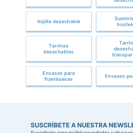
desech
Sumini
Vajilla desechable
hostel
Tarri
Tarrinas
desech
desechables
transpar
Envases para
Envases pa
frambuesas
SUSCRÍBETE A NUESTRA NEWSL
Suscríbete para recibir novedades y descuen