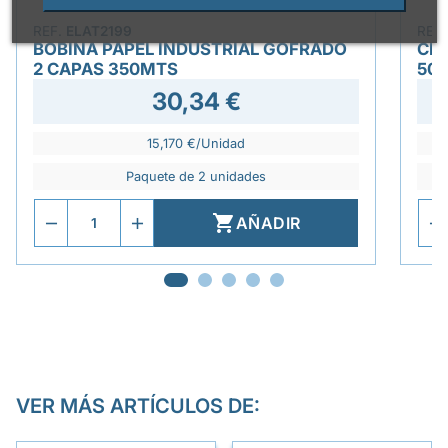
REF.
ELAT2199
REF
BOBINA PAPEL INDUSTRIAL GOFRADO
CE
2 CAPAS 350MTS
50
30,34 €
15,170 €/Unidad
Paquete de 2 unidades

AÑADIR
VER MÁS ARTÍCULOS DE: