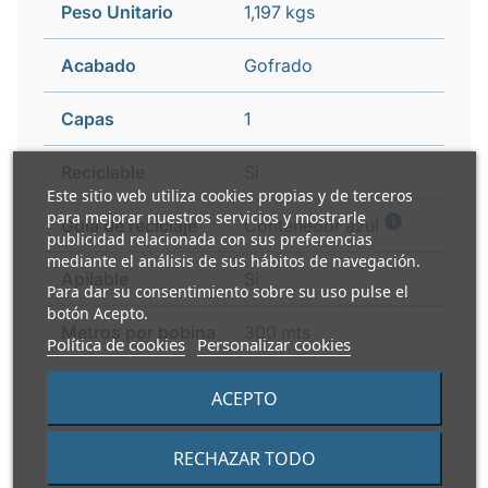
Peso Unitario
1,197 kgs
Acabado
Gofrado
Capas
1
Reciclable
Si
Este sitio web utiliza cookies propias y de terceros
para mejorar nuestros servicios y mostrarle
i
Guía de reciclaje
Contenedor azul
publicidad relacionada con sus preferencias
mediante el análisis de sus hábitos de navegación.
Apilable
Si
Para dar su consentimiento sobre su uso pulse el
botón Acepto.
Metros por bobina
300 mts
Política de cookies
Personalizar cookies
ACEPTO
RECHAZAR TODO
PRODUCTOS ALTERNATIVOS