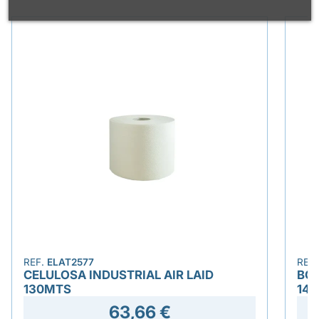
REF.
ELAT2577
REF
CELULOSA INDUSTRIAL AIR LAID
BOB
130MTS
14
63,66 €