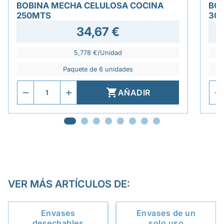
BOBINA MECHA CELULOSA COCINA
BO
250MTS
30
34,67 €
5,778 €/Unidad
Paquete de 6 unidades

AÑADIR
VER MÁS ARTÍCULOS DE:
Envases
Envases de un
desechables
solo uso