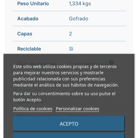
Peso Unitario
1,334 kgs
Acabado
Gofrado
Capas
2
Reciclable
Si
i
Guía de reciclaje
Contenedor azul
Este sitio web utiliza cookies propias y de terceros
para mejorar nuestros servicios y mostrarle
publicidad relacionada con sus preferencias
Apilable
Si
mediante el análisis de sus hábitos de navegación.
Para dar su consentimiento sobre su uso pulse el
Apto contacto
Si
botón Acepto.
alimentario
Política de cookies
Personalizar cookies
Metros por bobina
180 mts
ACEPTO