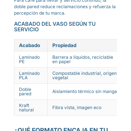
Para café para llevar y servicio continuo, la
doble pared reduce reclamaciones y refuerza la
percepción de tu marca.
ACABADO DEL VASO SEGÚN TU
SERVICIO
Acabado
Propiedad
Laminado
Barrera a líquidos, reciclable
C
PE
en papel
f
Laminado
Compostable industrial, origen
L
PLA
vegetal
Doble
Aislamiento térmico sin manga
C
pared
Kraft
C
Fibra vista, imagen eco
natural
e
¿QUÉ FORMATO ENCAJA EN TU