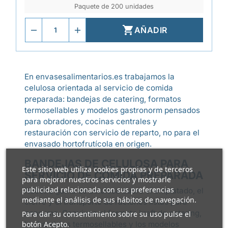
Paquete de 200 unidades

AÑADIR
En envasesalimentarios.es trabajamos la
celulosa orientada al servicio de comida
preparada: bandejas de catering, formatos
termosellables y modelos gastronorm pensados
para obradores, cocinas centrales y
restauración con servicio de reparto, no para el
envasado hortofrutícola en origen.
BANDEJAS DE CELULOSA PARA
Este sitio web utiliza cookies propias y de terceros
SERVICIO DE COMIDA PREPARADA
para mejorar nuestros servicios y mostrarle
publicidad relacionada con sus preferencias
Nuestra gama de celulosa cubre el emplatado, el
mediante el análisis de sus hábitos de navegación.
cierre y el transporte de raciones listas para
consumo. Conviven el formato kraft de catering,
Para dar su consentimiento sobre su uso pulse el
botón Acepto.
las bandejas termosellables y los modelos