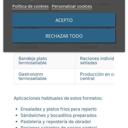
gastronorm, según expongas, repartas o selles
Política de cookies
Personalizar cookies
el producto en cocina.
ACEPTO
Formato
Uso principal
RECHAZAR TODO
Catering kraft (grande y
Buffet, eventos y repar
mediana)
raciones
Bandeja plato
Raciones individuales
termosellable
selladas
Gastronorm
Producción en cocina
termosellable
central
Aplicaciones habituales de estos formatos:
Ensaladas y platos fríos para reparto
Sándwiches y bocadillos preparados
Pastelería y repostería de obrador
Raciones calientes de cocina central