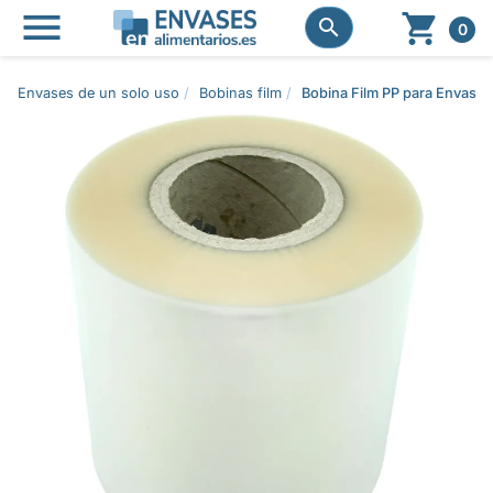




0
Envases de un solo uso
Bobinas film
Bobina Film PP para Envase