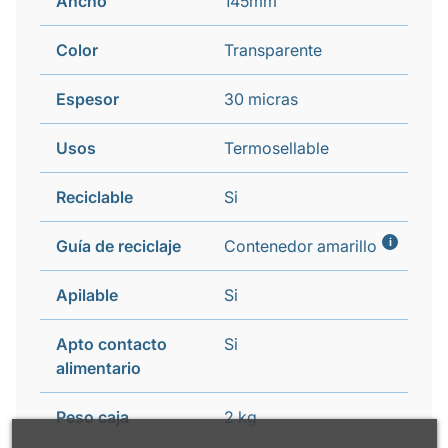
Ancho
145mm
Color
Transparente
Espesor
30 micras
Usos
Termosellable
Reciclable
Si
i
Guía de reciclaje
Contenedor amarillo
Apilable
Si
Apto contacto
Si
alimentario
Peso caja
2 kg