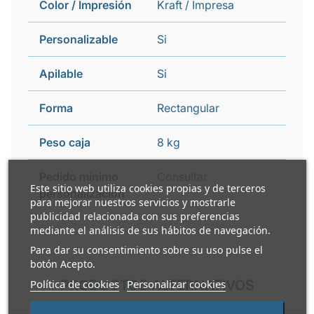
Color / Impresión
Kraft / Impresa
Personalizable
Si
Apilable
Si
Forma
Rectangular
Peso caja
8 kg
Pedido mínimo
Consultar
Este sitio web utiliza cookies propias y de terceros
personalización
para mejorar nuestros servicios y mostrarle
publicidad relacionada con sus preferencias
mediante el análisis de sus hábitos de navegación.
Para dar su consentimiento sobre su uso pulse el
botón Acepto.
Política de cookies
PRODUCTOS ALTERNATIVOS
Personalizar cookies