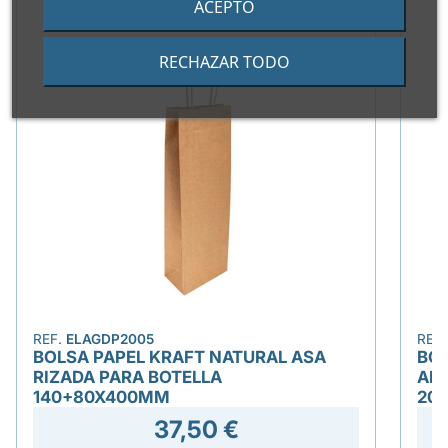
ACEPTO
RECHAZAR TODO
REF.
ELAGDP2005
REF
BOLSA PAPEL KRAFT NATURAL ASA
BOL
RIZADA PARA BOTELLA
AN
140+80X400MM
20
37,50 €