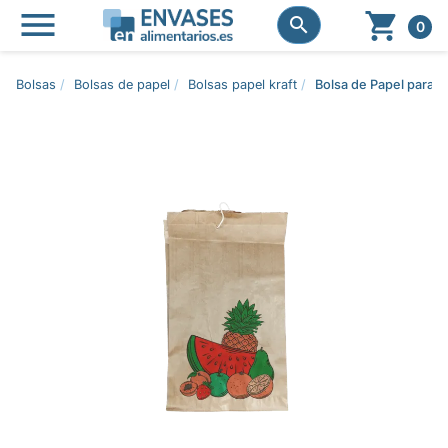




0
Bolsas
Bolsas de papel
Bolsas papel kraft
Bolsa de Papel para