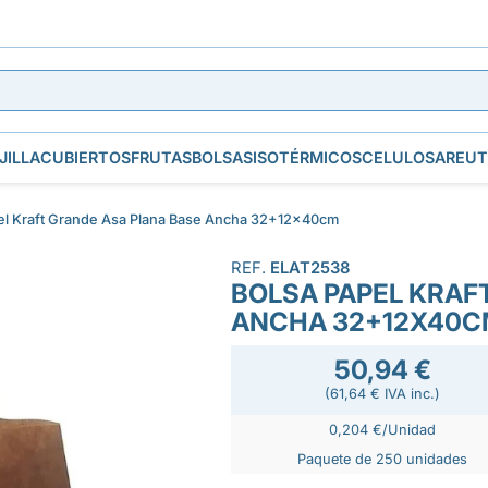
JILLA
CUBIERTOS
FRUTAS
BOLSAS
ISOTÉRMICOS
CELULOSA
REUT
el Kraft Grande Asa Plana Base Ancha 32+12x40cm
REF.
ELAT2538
BOLSA PAPEL KRAF
ANCHA 32+12X40
50,94 €
(61,64 € IVA inc.)
0,204 €/Unidad
Paquete de 250 unidades