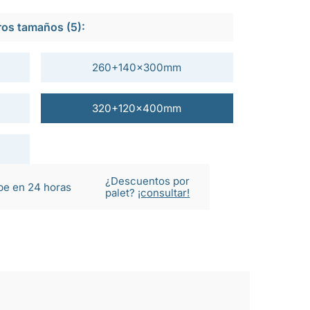
ros tamaños (5):
260+140x300mm
320+120x400mm
¿Descuentos por
be en 24 horas
palet?
¡consultar!