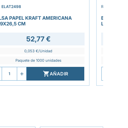
›
.
ELAT2498
REF.
ELAT243
LSA PAPEL KRAFT AMERICANA
BOLSA SÁN
+9X26,5 CM
LAMINADO
52,77 €
0,053 €/Unidad
Paquete de 1000 unidades
P

AÑADIR