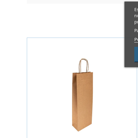
E
n
p
P
P