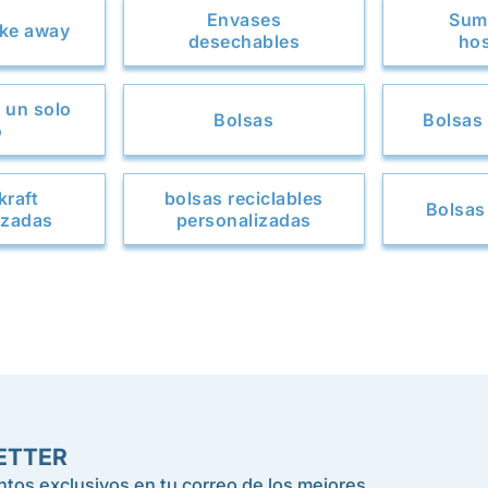
Envases
Sumi
ake away
desechables
hos
 un solo
Bolsas
Bolsas 
o
kraft
bolsas reciclables
Bolsas
izadas
personalizadas
ETTER
tos exclusivos en tu correo de los mejores