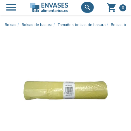




0
Bolsas
Bolsas de basura
Tamaños bolsas de basura
Bolsas basu