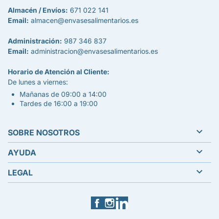
Almacén / Envíos:
671 022 141
Email:
almacen@envasesalimentarios.es
Administración:
987 346 837
Email:
administracion@envasesalimentarios.es
Horario de Atención al Cliente:
De lunes a viernes:
Mañanas de 09:00 a 14:00
Tardes de 16:00 a 19:00

SOBRE NOSOTROS

AYUDA

LEGAL
Facebook
Instagram
LinkedIn