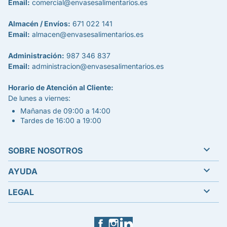
Email:
comercial@envasesalimentarios.es
Almacén / Envíos:
671 022 141
Email:
almacen@envasesalimentarios.es
Administración:
987 346 837
Email:
administracion@envasesalimentarios.es
Horario de Atención al Cliente:
De lunes a viernes:
Mañanas de 09:00 a 14:00
Tardes de 16:00 a 19:00

SOBRE NOSOTROS

AYUDA

LEGAL
Facebook
Instagram
LinkedIn