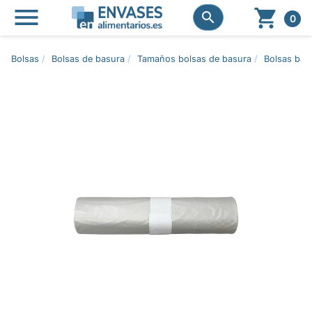




0
Bolsas
Bolsas de basura
Tamaños bolsas de basura
Bolsas basu