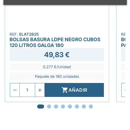
REF.
ELAT2825
REF
BOLSAS BASURA LDPE NEGRO CUBOS
BOL
120 LITROS GALGA 180
PAR
49,83 €
0,277 €/Unidad
Paquete de 180 unidades

AÑADIR