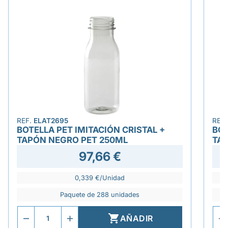
REF.
ELAT2695
REF
BOTELLA PET IMITACIÓN CRISTAL +
BOT
TAPÓN NEGRO PET 250ML
TA
97,66 €
0,339 €/Unidad
Paquete de 288 unidades

AÑADIR