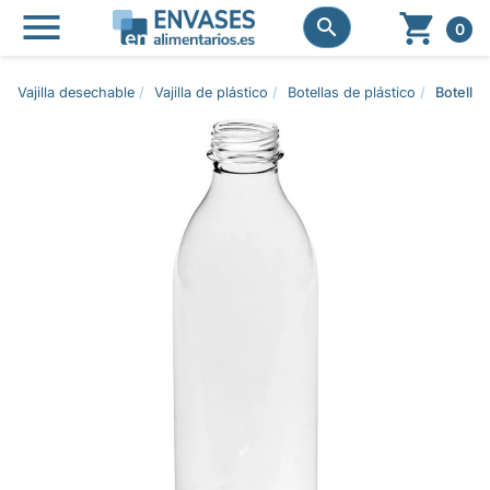




0
Vajilla desechable
Vajilla de plástico
Botellas de plástico
Botella 