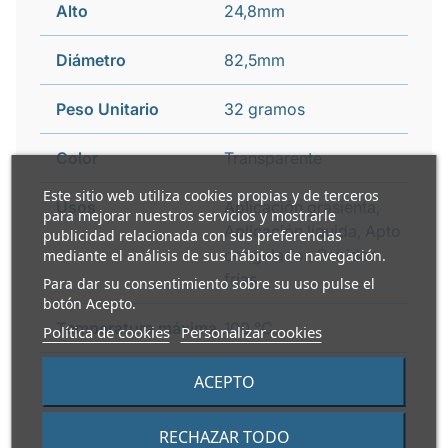
Alto
24,8mm
Diámetro
82,5mm
Peso Unitario
32 gramos
Color
Transparente
Este sitio web utiliza cookies propias y de terceros
Usos
Aplicación grasienta,
para mejorar nuestros servicios y mostrarle
Aplicación líquida, Apto
publicidad relacionada con sus preferencias
congelador, Bebidas
mediante el análisis de sus hábitos de navegación.
frías
Para dar su consentimiento sobre su uso pulse el
botón Acepto.
Temperatura máxima
100 °C
Política de cookies
Personalizar cookies
Reciclable
Si
ACEPTO
Guía de reciclaje
Contenedor amarillo
RECHAZAR TODO