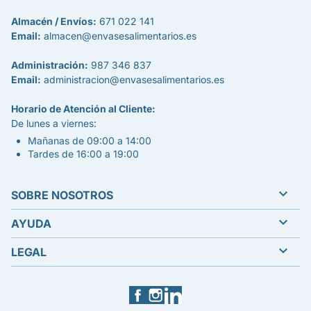
Almacén / Envíos:
671 022 141
Email:
almacen@envasesalimentarios.es
Administración:
987 346 837
Email:
administracion@envasesalimentarios.es
Horario de Atención al Cliente:
De lunes a viernes:
Mañanas de 09:00 a 14:00
Tardes de 16:00 a 19:00

SOBRE NOSOTROS

AYUDA

LEGAL
Facebook
Instagram
LinkedIn