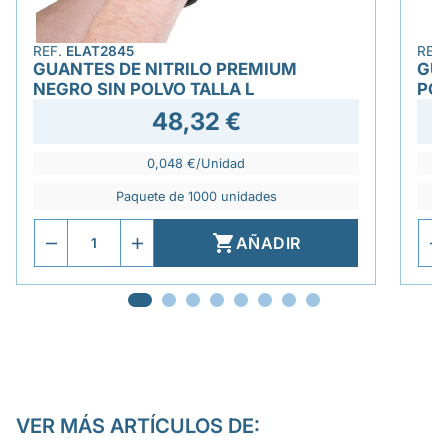
REF.
ELAT2845
REF
GUANTES DE NITRILO PREMIUM
GUA
NEGRO SIN POLVO TALLA L
POL
48,32 €
0,048 €/Unidad
Paquete de 1000 unidades

AÑADIR
VER MÁS ARTÍCULOS DE: