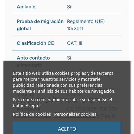
Apilable
Si
Prueba de migración
Reglamento (UE)
global
10/2011
Clasificación CE
CAT. III
Apto contacto
Si
alimentario
Este sitio web utiliza cookies propias y de terceros
para mejorar nuestros servicios y mostrarle
Peso caja
4 kg
publicidad relacionada con sus preferencias
mediante el análisis de sus hábitos de navegación.
Vida útil
5 años
Para dar su consentimiento sobre su uso pulse el
botón Acepto.
Normativa
UE 2016/425 · ISO 374-
Política de cookies
Personalizar cookies
1:2016/A1:2018 Tipo C ·
ISO 374-5:2016 · ISO
ACEPTO
21420:2020