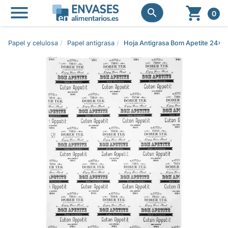




0
Papel y celulosa
Papel antigrasa
Hoja Antigrasa Bom Apetite 24x