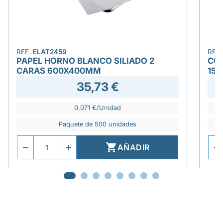
REF.
ELAT2459
REF
PAPEL HORNO BLANCO SILIADO 2
CON
CARAS 600X400MM
15X
35,73 €
0,071 €/Unidad
Paquete de 500 unidades

AÑADIR