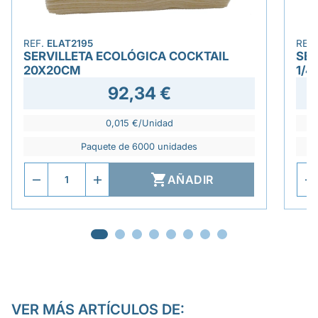
REF.
ELAT2195
REF
SERVILLETA ECOLÓGICA COCKTAIL
SER
20X20CM
1/4
92,34 €
0,015 €/Unidad
Paquete de 6000 unidades

AÑADIR
VER MÁS ARTÍCULOS DE: