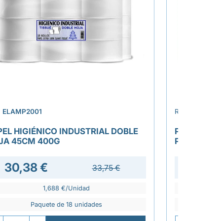
›
.
ELAMP2001
REF.
ELAT255
PEL HIGIÉNICO INDUSTRIAL DOBLE
PAPEL HIG
JA 45CM 400G
PURO 300
30,38 €
33,75 €
1,688 €/Unidad
Paquete de 18 unidades