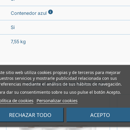
i
Contenedor azul
Si
7,55 kg
ste sitio web utiliza cookies propias y de terceros para mejorar
uestros servicios y mostrarle publicidad relacionada con sus
PRODUCTOS ALTERNATIVOS
referencias mediante el análisis de sus hábitos de navegación.
ara dar su consentimiento sobre su uso pulse el botón Acepto.
olítica de cookies
Personalizar cookies
RECHAZAR TODO
ACEPTO