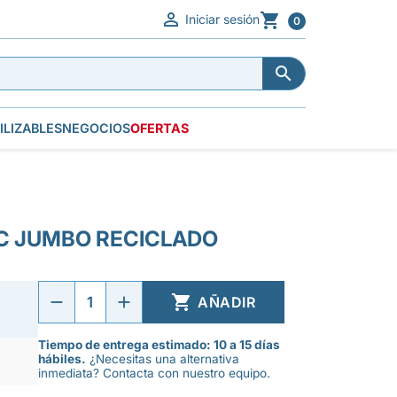


Iniciar sesión
0


ILIZABLES
NEGOCIOS
OFERTAS
WC JUMBO RECICLADO

AÑADIR
Tiempo de entrega estimado: 10 a 15 días
hábiles.
¿Necesitas una alternativa
inmediata? Contacta con nuestro equipo.