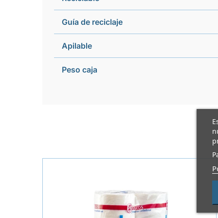
Guía de reciclaje
Apilable
Peso caja
E
n
p
P
P