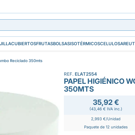
JILLA
CUBIERTOS
FRUTAS
BOLSAS
ISOTÉRMICOS
CELULOSA
REUT
umbo Reciclado 350mts
REF.
ELAT2554
PAPEL HIGIÉNICO 
350MTS
35,92 €
(43,46 € IVA inc.)
2,993 €/Unidad
Paquete de 12 unidades