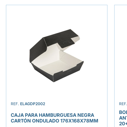
REF.
ELAGDP2002
REF
BO
CAJA PARA HAMBURGUESA NEGRA
AN
CARTÓN ONDULADO 176X168X78MM
20