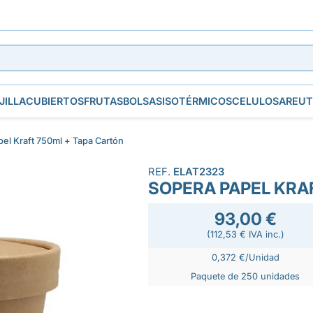
JILLA
CUBIERTOS
FRUTAS
BOLSAS
ISOTÉRMICOS
CELULOSA
REUT
el Kraft 750ml + Tapa Cartón
REF.
ELAT2323
SOPERA PAPEL KRA
93,00 €
(112,53 € IVA inc.)
0,372 €/Unidad
Paquete de 250 unidades