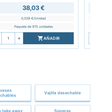
38,03 €
0,039 €/Unidad
Paquete de 975 unidades
P

AÑADIR
vases
Vajilla desechable
chables
 take away
Soperas