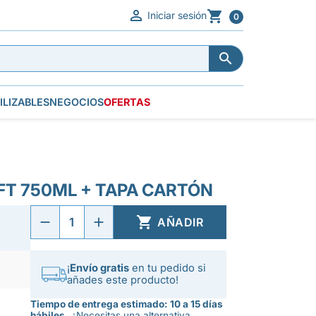


Iniciar sesión
0


ILIZABLES
NEGOCIOS
OFERTAS
FT 750ML + TAPA CARTÓN

AÑADIR
¡
Envío gratis
en tu pedido si
añades este producto!
Tiempo de entrega estimado: 10 a 15 días
hábiles.
¿Necesitas una alternativa