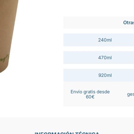
Otra
240ml
470ml
920ml
Envío gratis desde
ges
60€