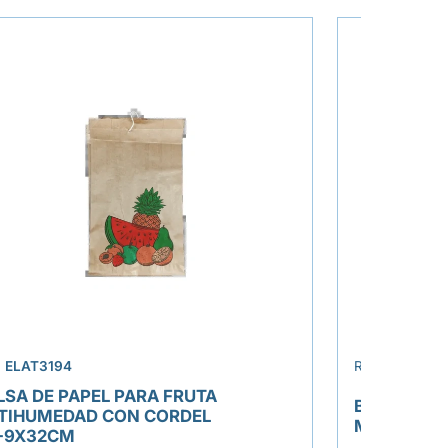
›
.
ELAT3194
REF.
ELAT287
LSA DE PAPEL PARA FRUTA
BARQUETA
TIHUMEDAD CON CORDEL
MICROCAN
+9X32CM