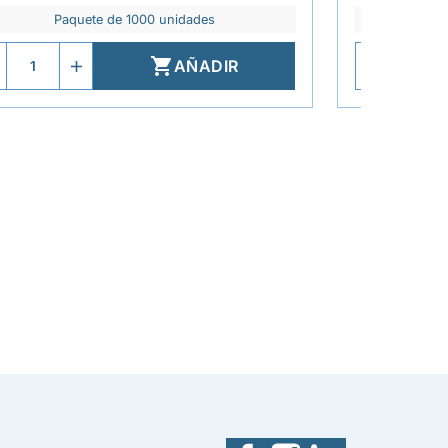
Paquete de 1000 unidades
P

AÑADIR