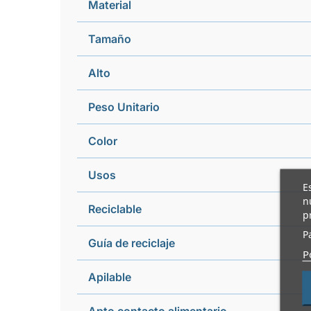
Material
Tamaño
Alto
Peso Unitario
Color
Usos
E
n
Reciclable
p
P
Guía de reciclaje
P
Apilable