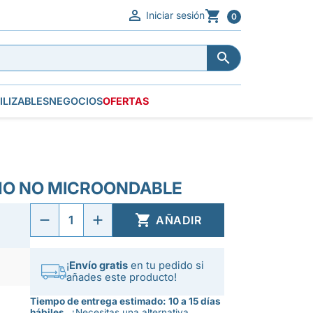


Iniciar sesión
0


ILIZABLES
NEGOCIOS
OFERTAS
HO NO MICROONDABLE

AÑADIR
¡
Envío gratis
en tu pedido si
añades este producto!
Tiempo de entrega estimado: 10 a 15 días
hábiles.
¿Necesitas una alternativa