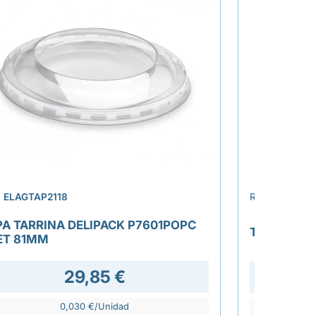
›
.
ELAGTAP2118
REF.
ELAGTA
PA TARRINA DELIPACK P7601POPC
TAPA COO
ET 81MM
29,85 €
37,7
0,030 €/Unidad