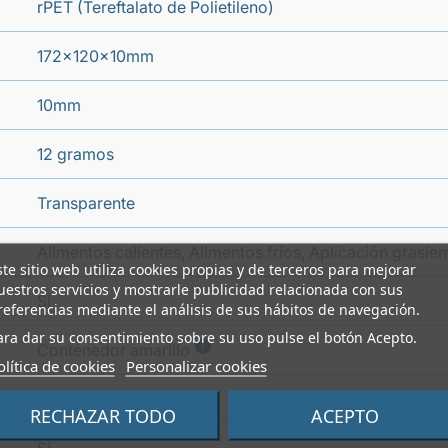
rPET (Tereftalato de Polietileno)
172x120x10mm
10mm
12 gramos
Transparente
Alimentos calientes, Alimentos fríos, Aplicación grasi
ste sitio web utiliza cookies propias y de terceros para mejorar
uestros servicios y mostrarle publicidad relacionada con sus
Si
referencias mediante el análisis de sus hábitos de navegación.
ara dar su consentimiento sobre su uso pulse el botón Acepto.
i
Contenedor amarillo
olítica de cookies
Personalizar cookies
Si
RECHAZAR TODO
ACEPTO