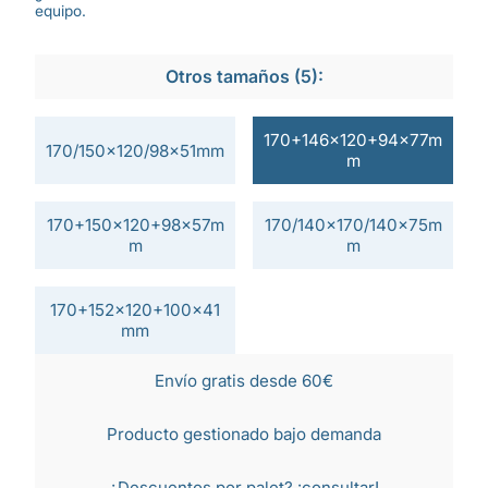
equipo.
Otros tamaños (5):
170+146x120+94x77m
170/150x120/98x51mm
m
170+150x120+98x57m
170/140x170/140x75m
m
m
170+152x120+100x41
mm
Envío gratis desde 60€
Producto gestionado bajo demanda
¿Descuentos por palet?
¡consultar!