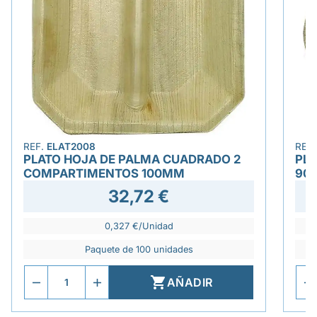
REF.
ELAT2008
REF
PLATO HOJA DE PALMA CUADRADO 2
PLA
COMPARTIMENTOS 100MM
90
32,72 €
0,327 €/Unidad
Paquete de 100 unidades

AÑADIR