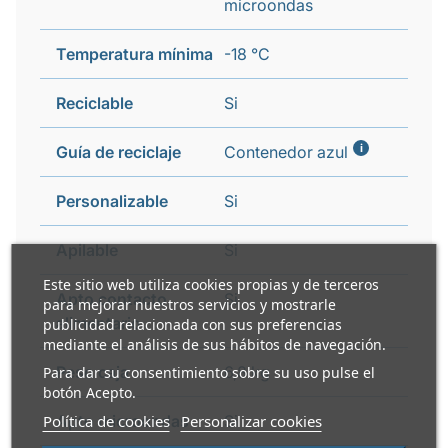
microondas
Temperatura mínima
-18 °C
Reciclable
Si
i
Guía de reciclaje
Contenedor azul
Personalizable
Si
Apilable
Si
Este sitio web utiliza cookies propias y de terceros
Apto contacto
Si
para mejorar nuestros servicios y mostrarle
alimentario
publicidad relacionada con sus preferencias
mediante el análisis de sus hábitos de navegación.
Peso caja
6,8 kg
Para dar su consentimiento sobre su uso pulse el
botón Acepto.
Política de cookies
Apto microondas
Personalizar cookies
Si