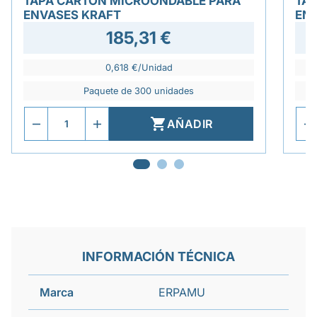
TAPA CARTÓN MICROONDABLE PARA
TAP
ENVASES KRAFT
EN
185,31 €
0,618 €/Unidad
Paquete de 300 unidades

AÑADIR
INFORMACIÓN TÉCNICA
Marca
ERPAMU