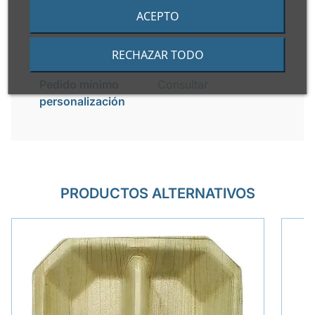
Apto horno
ACEPTO
No
Apto congelador
Si
RECHAZAR TODO
Pedido mínimo
Consultar
personalización
PRODUCTOS ALTERNATIVOS