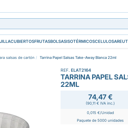
JILLA
CUBIERTOS
FRUTAS
BOLSAS
ISOTÉRMICOS
CELULOSA
REUT
ra salsas de cartón
Tarrina Papel Salsas Take-Away Blanca 22ml
REF.
ELAT2164
TARRINA PAPEL SA
22ML
74,47 €
(90,11 € IVA inc.)
0,015 €/Unidad
Paquete de 5000 unidades