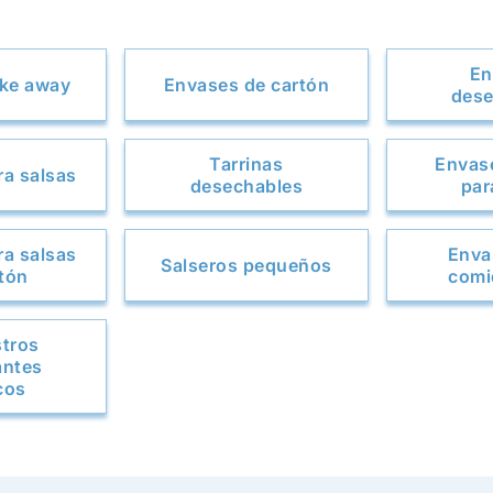
En
ake away
Envases de cartón
dese
Tarrinas
Envas
a salsas
desechables
par
a salsas
Enva
Salseros pequeños
tón
comi
stros
antes
cos