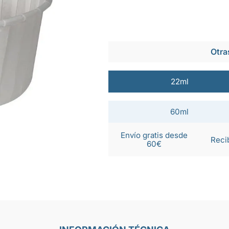
Otra
22ml
60ml
Envío gratis desde
Reci
60€