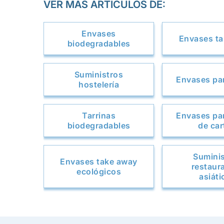
VER MÁS ARTÍCULOS DE:
Envases
Envases t
biodegradables
Suministros
Envases par
hostelería
Tarrinas
Envases par
biodegradables
de car
Sumini
Envases take away
restaur
ecológicos
asiáti