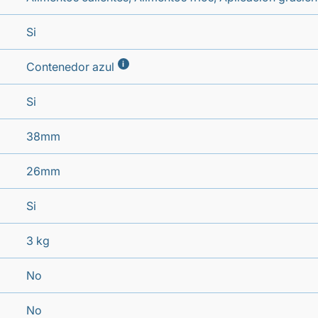
Si
i
Contenedor azul
Si
38mm
26mm
Si
3 kg
No
No