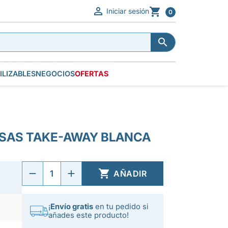


Iniciar sesión
0


ILIZABLES
NEGOCIOS
OFERTAS
LSAS TAKE-AWAY BLANCA

AÑADIR
¡
Envío gratis
en tu pedido si
añades este producto!