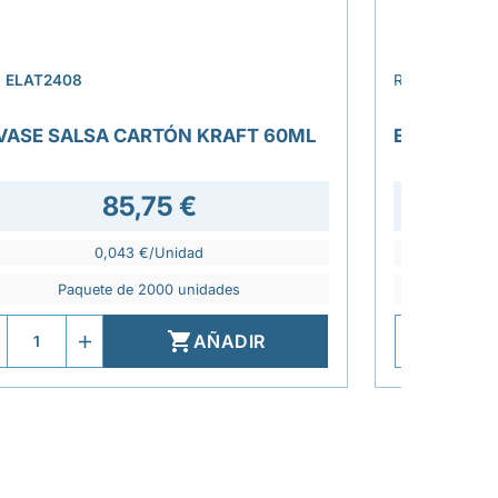
›
.
ELAT2408
REF.
ELAT240
VASE SALSA CARTÓN KRAFT 60ML
ENVASE SA
85,75 €
0,043 €/Unidad
Paquete de 2000 unidades
Pa

AÑADIR