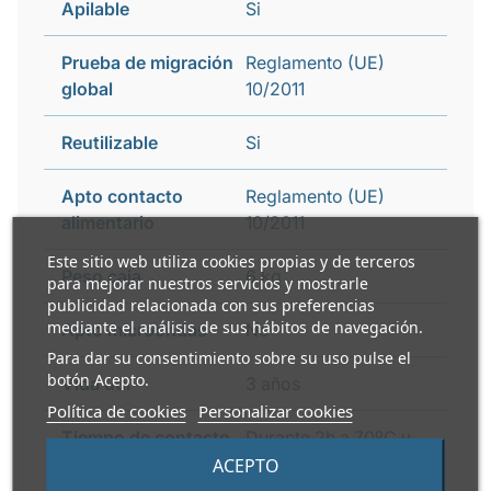
Apilable
Si
Prueba de migración
Reglamento (UE)
global
10/2011
Reutilizable
Si
Apto contacto
Reglamento (UE)
alimentario
10/2011
Este sitio web utiliza cookies propias y de terceros
Peso caja
6 kg
para mejorar nuestros servicios y mostrarle
publicidad relacionada con sus preferencias
mediante el análisis de sus hábitos de navegación.
Apto microondas
No
Para dar su consentimiento sobre su uso pulse el
botón Acepto.
Vida útil
3 años
Política de cookies
Personalizar cookies
Tiempo de contacto
Durante 2h a 70ºC y
con el alimento
30min
ACEPTO