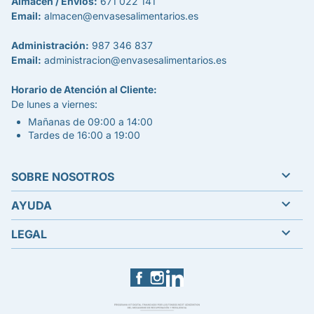
Almacén / Envíos:
671 022 141
Email:
almacen@envasesalimentarios.es
Administración:
987 346 837
Email:
administracion@envasesalimentarios.es
Horario de Atención al Cliente:
De lunes a viernes:
Mañanas de 09:00 a 14:00
Tardes de 16:00 a 19:00

SOBRE NOSOTROS

AYUDA

LEGAL
Facebook
Instagram
LinkedIn