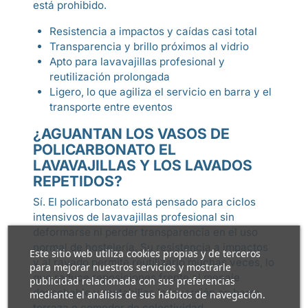
está prohibido.
Resistencia a impactos y caídas casi total
Transparencia y brillo próximos al vidrio
Apto para lavavajillas profesional y
reutilización prolongada
Ligero, lo que agiliza el servicio en barra y el
transporte entre eventos
¿AGUANTAN LOS VASOS DE
POLICARBONATO EL
LAVAVAJILLAS Y LOS LAVADOS
REPETIDOS?
Sí. El policarbonato está pensado para ciclos
intensivos de lavavajillas profesional sin
deformarse ni perder transparencia en el uso
normal de hostelería. Su resistencia a impactos
Este sitio web utiliza cookies propias y de terceros
y al rayado permite reutilizarlo muchas veces, lo
para mejorar nuestros servicios y mostrarle
que reduce reposiciones frente al menaje
publicidad relacionada con sus preferencias
desechable y rentabiliza la inversión en barra,
mediante el análisis de sus hábitos de navegación.
terraza o comedor de colectividad.