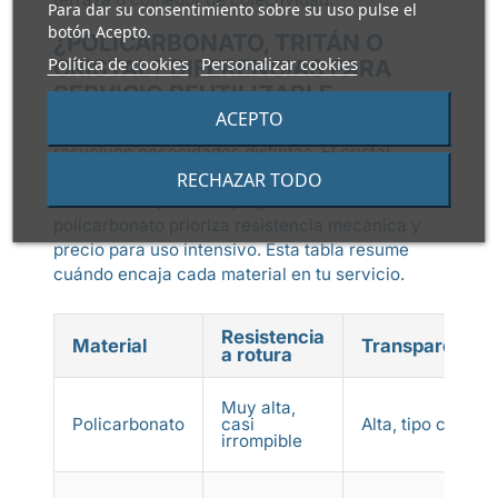
Para dar su consentimiento sobre su uso pulse el
botón Acepto.
¿POLICARBONATO, TRITÁN O
Política de cookies
Personalizar cookies
CRISTAL? DIFERENCIAS PARA
SERVICIO REUTILIZABLE
ACEPTO
Los tres comparten transparencia, pero
resuelven necesidades distintas. El cristal
aporta máxima nobleza pero se rompe; el tritán
RECHAZAR TODO
ofrece tacto premium y ligereza; el
policarbonato prioriza resistencia mecánica y
precio para uso intensivo. Esta tabla resume
cuándo encaja cada material en tu servicio.
Resistencia
Material
Transparencia
a rotura
Muy alta,
Policarbonato
casi
Alta, tipo cristal
irrompible