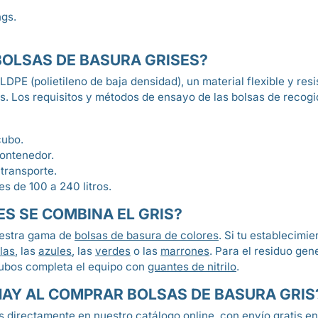
ngs.
BOLSAS DE BASURA GRISES?
LDPE (polietileno de baja densidad), un material flexible y res
s. Los requisitos y métodos de ensayo de las bolsas de recog
cubo.
contenedor.
 transporte.
s de 100 a 240 litros.
S SE COMBINA EL GRIS?
nuestra gama de
bolsas de basura de colores
. Si tu establecimi
las
, las
azules
, las
verdes
o las
marrones
. Para el residuo gen
 cubos completa el equipo con
guantes de nitrilo
.
HAY AL COMPRAR BOLSAS DE BASURA GRIS
 directamente en nuestro catálogo online, con envío gratis en