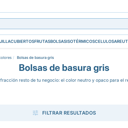
JILLA
CUBIERTOS
FRUTAS
BOLSAS
ISOTÉRMICOS
CELULOSA
REUT
colores
Bolsas de basura gris
Bolsas de basura gris
 fracción resto de tu negocio: el color neutro y opaco para el 

FILTRAR RESULTADOS