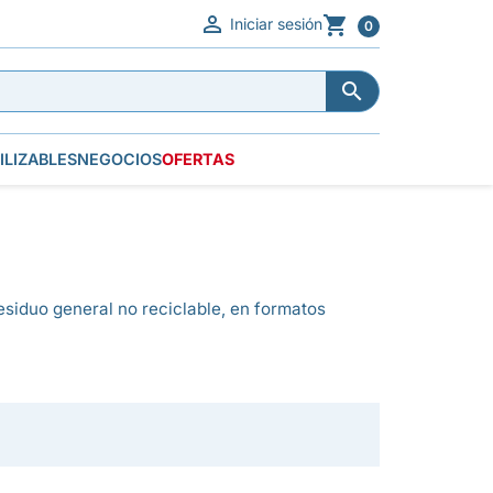


Iniciar sesión
0


ILIZABLES
NEGOCIOS
OFERTAS
residuo general no reciclable, en formatos