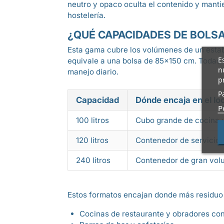
neutro y opaco oculta el contenido y manti
hostelería.
¿QUÉ CAPACIDADES DE BOLSA
Esta gama cubre los volúmenes de un estable
E
equivale a una bolsa de 85x150 cm. Todas la
n
manejo diario.
p
P
Capacidad
Dónde encaja en el lo
P
100 litros
Cubo grande de cocina y
120 litros
Contenedor de servicio
240 litros
Contenedor de gran volu
Estos formatos encajan donde más residuo 
Cocinas de restaurante y obradores con 