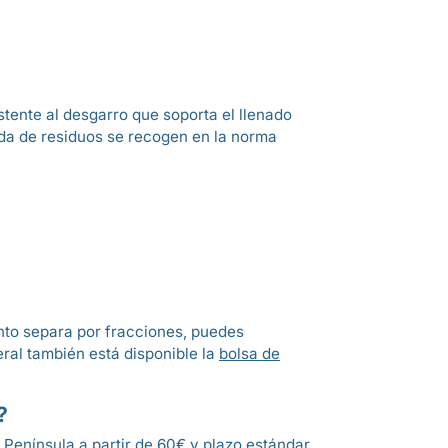
istente al desgarro que soporta el llenado
ida de residuos se recogen en la norma
ento separa por fracciones, puedes
eral también está disponible la
bolsa de
?
 Península a partir de 60€ y plazo estándar