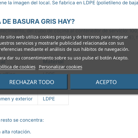
ene la imagen del local. Se fabrica en LDPE (polietileno de b
 DE BASURA GRIS HAY?
cimiento, del cubo de cocina al contenedor de servicio: 100, 1
ste sitio web utiliza cookies propias y de terceros para mejorar
s medidas se sirven en polietileno de baja densidad (LDPE), fl
uestros servicios y mostrarle publicidad relacionada con sus
referencias mediante el análisis de sus hábitos de navegación.
ara dar su consentimiento sobre su uso pulse el botón Acepto.
cal
Material
olítica de cookies
Personalizar cookies
 office
LDPE
RECHAZAR TODO
ACEPTO
LDPE
men y exterior
LDPE
resto se concentra:
alta rotación.