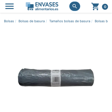




0
Bolsas
Bolsas de basura
Tamaños bolsas de basura
Bolsas basu