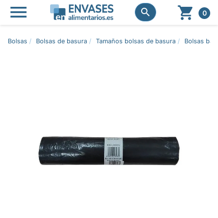




0
Bolsas
Bolsas de basura
Tamaños bolsas de basura
Bolsas basu