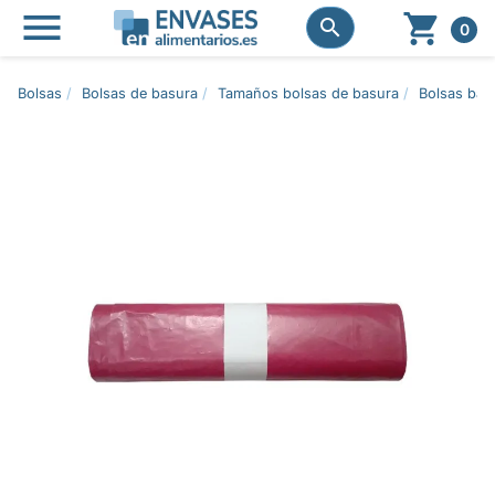




0
Bolsas
Bolsas de basura
Tamaños bolsas de basura
Bolsas basu