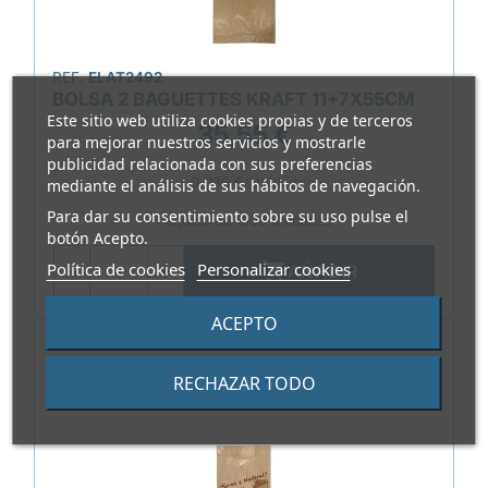
REF.
ELAT2492
BOLSA 2 BAGUETTES KRAFT 11+7X55CM
Este sitio web utiliza cookies propias y de terceros
35,55 €
para mejorar nuestros servicios y mostrarle
publicidad relacionada con sus preferencias
0,036 €/Unidad
mediante el análisis de sus hábitos de navegación.
Para dar su consentimiento sobre su uso pulse el
Paquete de 1000 unidades
botón Acepto.
Política de cookies
Personalizar cookies

AÑADIR
ACEPTO
RECHAZAR TODO