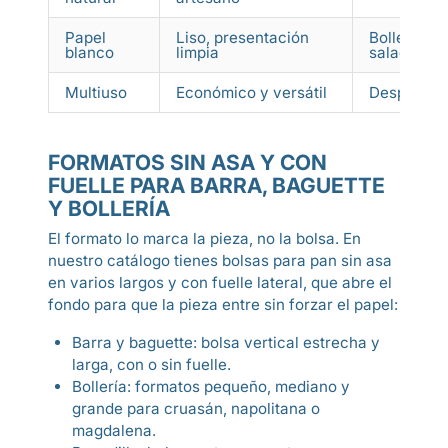
Papel
Liso, presentación
Bollería, p
blanco
limpia
salada
Multiuso
Económico y versátil
Despacho m
FORMATOS SIN ASA Y CON
FUELLE PARA BARRA, BAGUETTE
Y BOLLERÍA
El formato lo marca la pieza, no la bolsa. En
nuestro catálogo tienes bolsas para pan sin asa
en varios largos y con fuelle lateral, que abre el
fondo para que la pieza entre sin forzar el papel:
Barra y baguette: bolsa vertical estrecha y
larga, con o sin fuelle.
Bollería: formatos pequeño, mediano y
grande para cruasán, napolitana o
magdalena.