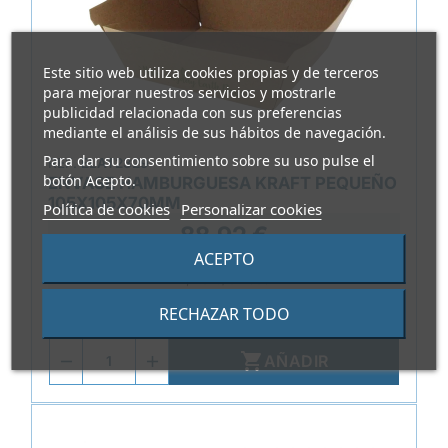
Este sitio web utiliza cookies propias y de terceros
para mejorar nuestros servicios y mostrarle
publicidad relacionada con sus preferencias
mediante el análisis de sus hábitos de navegación.
Para dar su consentimiento sobre su uso pulse el
REF.
ELAT2329
botón Acepto.
ENVASE HAMBURGUESA KRAFT PEQUEÑO
105X105X70MM
Política de cookies
Personalizar cookies
88,92 €
ACEPTO
0,178 €/Unidad
RECHAZAR TODO
Paquete de 500 unidades

AÑADIR