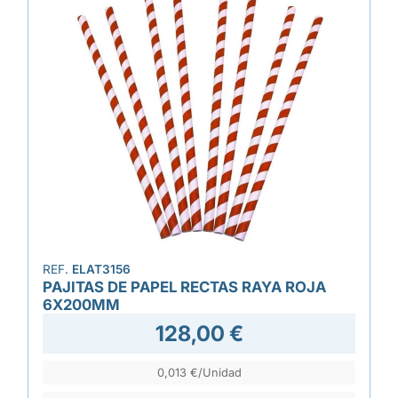
REF.
ELAT3156
PAJITAS DE PAPEL RECTAS RAYA ROJA
6X200MM
128,00 €
0,013 €/Unidad