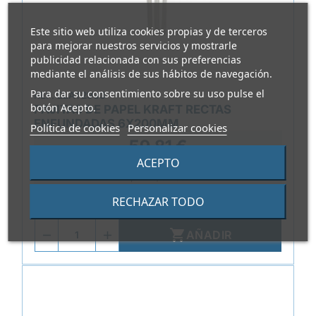
Este sitio web utiliza cookies propias y de terceros
para mejorar nuestros servicios y mostrarle
publicidad relacionada con sus preferencias
mediante el análisis de sus hábitos de navegación.
Para dar su consentimiento sobre su uso pulse el
REF.
ELAT2933
botón Acepto.
PAJITAS DE PAPEL KRAFT RECTAS
ENFUNDADAS 6X200MM
Política de cookies
Personalizar cookies
59,81 €
ACEPTO
0,017 €/Unidad
RECHAZAR TODO
Paquete de 3500 unidades

AÑADIR