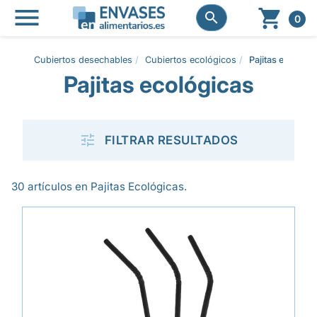




0
Cubiertos desechables
Cubiertos ecológicos
Pajitas ecológic
Pajitas ecológicas

FILTRAR RESULTADOS
30 artículos en Pajitas Ecológicas.