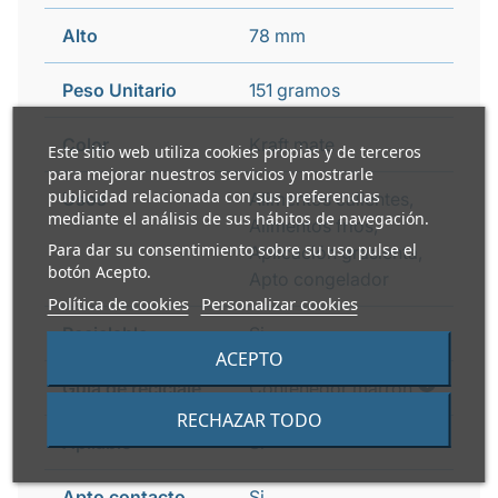
Alto
78 mm
Peso Unitario
151 gramos
Color
Kraft mate
Este sitio web utiliza cookies propias y de terceros
para mejorar nuestros servicios y mostrarle
publicidad relacionada con sus preferencias
Usos
Alimentos calientes,
mediante el análisis de sus hábitos de navegación.
Alimentos fríos,
Para dar su consentimiento sobre su uso pulse el
Aplicación grasienta,
botón Acepto.
Apto congelador
Política de cookies
Personalizar cookies
Reciclable
Si
ACEPTO
i
Guía de reciclaje
Contenedor marrón
RECHAZAR TODO
Apilable
Si
Apto contacto
Si