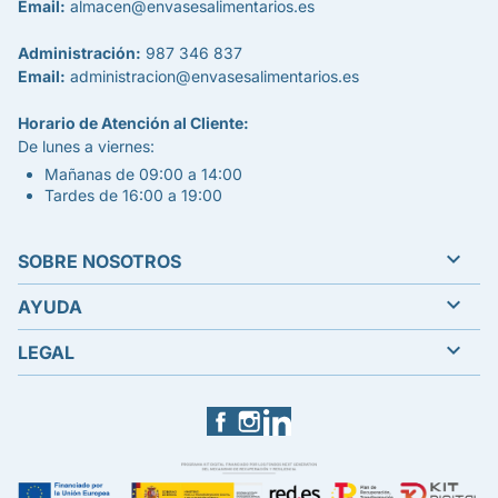
Email:
almacen@envasesalimentarios.es
Administración:
987 346 837
Email:
administracion@envasesalimentarios.es
Horario de Atención al Cliente:
De lunes a viernes:
Mañanas de 09:00 a 14:00
Tardes de 16:00 a 19:00

SOBRE NOSOTROS

AYUDA

LEGAL
Facebook
Instagram
LinkedIn