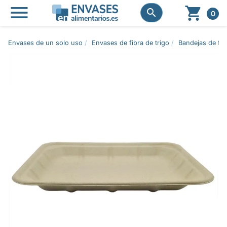




0
Envases de un solo uso
Envases de fibra de trigo
Bandejas de fib