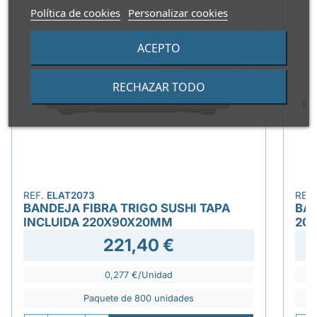
Política de cookies
Personalizar cookies
ACEPTO
RECHAZAR TODO
REF.
ELAT2073
REF
BANDEJA FIBRA TRIGO SUSHI TAPA
BAN
INCLUIDA 220X90X20MM
20
221,40 €
0,277 €/Unidad
Paquete de 800 unidades