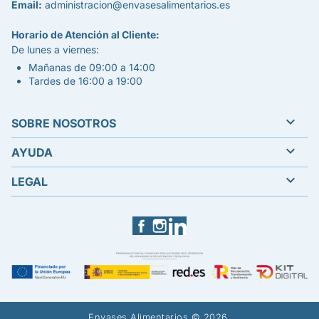
Email:
administracion@envasesalimentarios.es
Horario de Atención al Cliente:
De lunes a viernes:
Mañanas de 09:00 a 14:00
Tardes de 16:00 a 19:00

SOBRE NOSOTROS

AYUDA

LEGAL
Facebook
Instagram
LinkedIn
Envases Alimentarios © 2026.