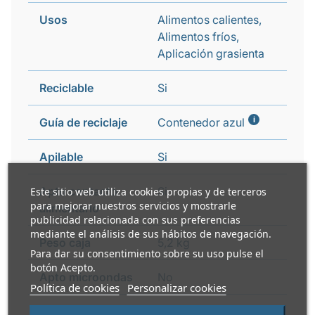
Usos
Alimentos calientes,
Alimentos fríos,
Aplicación grasienta
Reciclable
Si
i
Guía de reciclaje
Contenedor azul
Apilable
Si
Apto contacto
Si
Este sitio web utiliza cookies propias y de terceros
para mejorar nuestros servicios y mostrarle
alimentario
publicidad relacionada con sus preferencias
mediante el análisis de sus hábitos de navegación.
Peso caja
5,2 kg
Para dar su consentimiento sobre su uso pulse el
botón Acepto.
Apto microondas
No
Política de cookies
Personalizar cookies
Apto horno
No