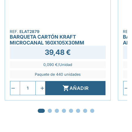
REF.
ELAT2879
REF
BARQUETA CARTÓN KRAFT
BA
MICROCANAL 160X105X30MM
AN
39,48 €
0,090 €/Unidad
Paquete de 440 unidades

AÑADIR