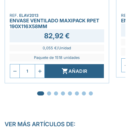
REF.
ELAV2013
REF
ENVASE VENTILADO MAXIPACK RPET
ENV
190X116X58MM
82,92 €
0,055 €/Unidad
Paquete de 1518 unidades

AÑADIR
VER MÁS ARTÍCULOS DE: