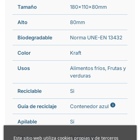
Tamaño
180x110x80mm
Alto
80mm
Biodegradable
Norma UNE-EN 13432
Color
Kraft
Usos
Alimentos fríos, Frutas y
verduras
Reciclable
Si
i
Guía de reciclaje
Contenedor azul
Apilable
Si
Forma
Rectangular
Este sitio web utiliza cookies propias y de terceros