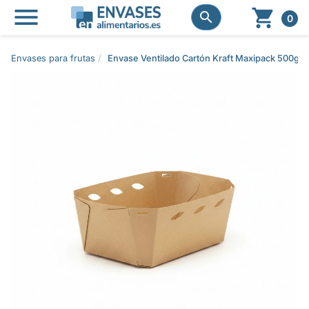




0
Envases para frutas
Envase Ventilado Cartón Kraft Maxipack 500g 