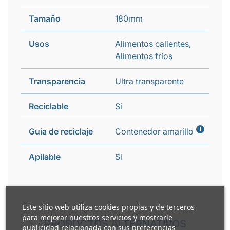
Tamaño
180mm
Usos
Alimentos calientes,
Alimentos fríos
Transparencia
Ultra transparente
Reciclable
Si
i
Guía de reciclaje
Contenedor amarillo
Apilable
Si
Este sitio web utiliza cookies propias y de terceros
para mejorar nuestros servicios y mostrarle
PRODUCTOS ALTERNATIVOS
publicidad relacionada con sus preferencias