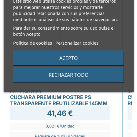
Este sitio web utiliza cookies propias y de terceros
para mejorar nuestros servicios y mostrarle
publicidad relacionada con sus preferencias
mediante el análisis de sus hábitos de navegación.
Para dar su consentimiento sobre su uso pulse el
botón Acepto.
Política de cookies
Personalizar cookies
ACEPTO
RECHAZAR TODO
REF.
ELAT2983
REF
CUCHARA PREMIUM POSTRE PS
CU
TRANSPARENTE REUTILIZABLE 145MM
REU
41,46 €
0,021 €/Unidad
Paquete de 2000 unidades