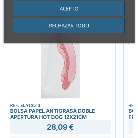
ACEPTO
RECHAZAR TODO
REF.
ELAT2513
REF
BOLSA PAPEL ANTIGRASA DOBLE
BOL
APERTURA HOT DOG 12X21CM
FRI
28,09 €