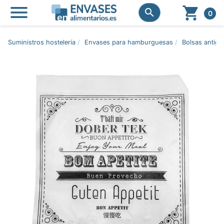




0
Suministros hostelería
Envases para hamburguesas
Bolsas antigr