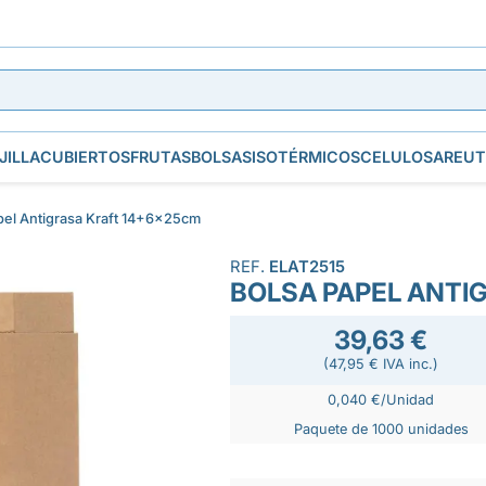
JILLA
CUBIERTOS
FRUTAS
BOLSAS
ISOTÉRMICOS
CELULOSA
REUT
pel Antigrasa Kraft 14+6x25cm
REF.
ELAT2515
BOLSA PAPEL ANTI
39,63 €
(47,95 € IVA inc.)
0,040 €/Unidad
Paquete de 1000 unidades