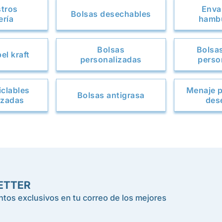
stros
Enva
Bolsas desechables
ería
hamb
Bolsas
Bolsa
el kraft
personalizadas
perso
iclables
Menaje p
Bolsas antigrasa
izadas
des
ETTER
tos exclusivos en tu correo de los mejores