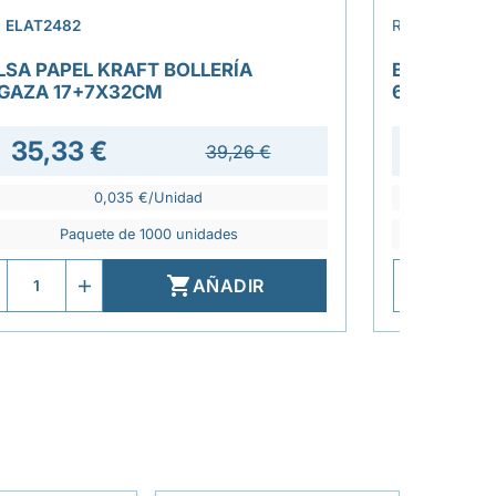
›
.
ELAT2482
REF.
ELAT234
LSA PAPEL KRAFT BOLLERÍA
BOLSA PAP
GAZA 17+7X32CM
6X20CM
35,33 €
39,26 €
0,035 €/Unidad
Paquete de 1000 unidades
P

AÑADIR