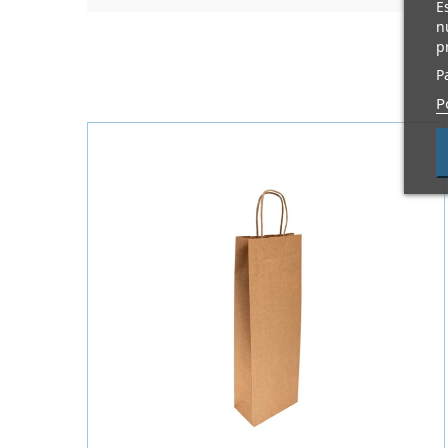
E
n
p
P
P