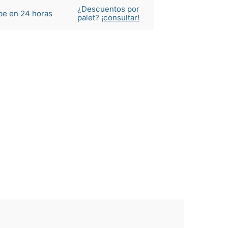
¿Descuentos por
be en 24 horas
palet?
¡consultar!