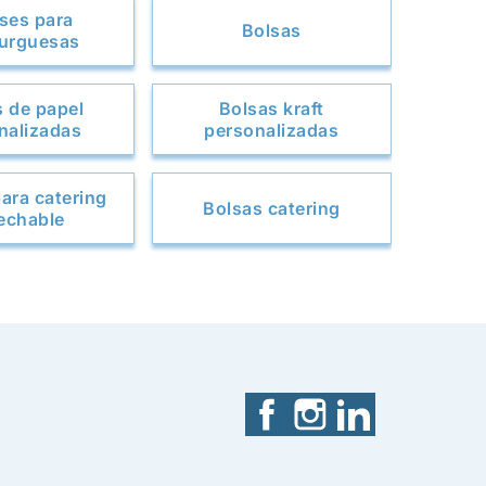
ses para
Bolsas
urguesas
s de papel
Bolsas kraft
nalizadas
personalizadas
ara catering
Bolsas catering
echable
Facebook
Instagram
LinkedIn