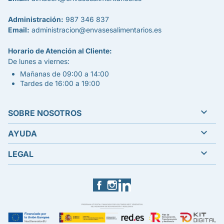
Administración:
987 346 837
Email:
administracion@envasesalimentarios.es
Horario de Atención al Cliente:
De lunes a viernes:
Mañanas de 09:00 a 14:00
Tardes de 16:00 a 19:00

SOBRE NOSOTROS

AYUDA

LEGAL
Facebook
Instagram
LinkedIn