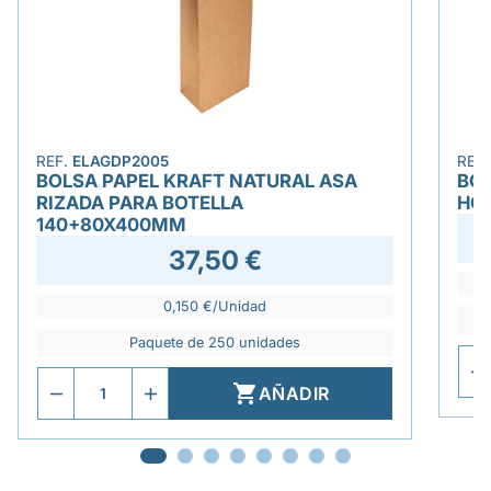
REF.
ELAGDP2005
REF
BOLSA PAPEL KRAFT NATURAL ASA
BOL
RIZADA PARA BOTELLA
HO
140+80X400MM
37,50 €
0,150 €/Unidad
Paquete de 250 unidades

AÑADIR