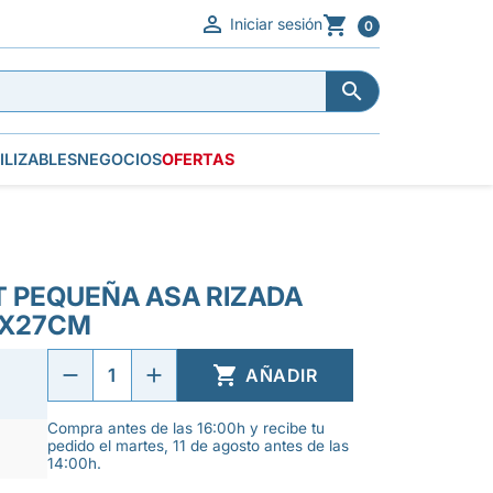


Iniciar sesión
0


ILIZABLES
NEGOCIOS
OFERTAS
T PEQUEÑA ASA RIZADA
0X27CM

AÑADIR
Compra antes de las 16:00h y recibe tu
pedido el martes, 11 de agosto antes de las
14:00h.