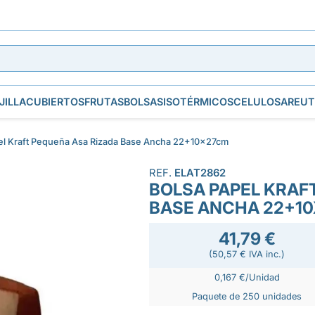
JILLA
CUBIERTOS
FRUTAS
BOLSAS
ISOTÉRMICOS
CELULOSA
REUT
el Kraft Pequeña Asa Rizada Base Ancha 22+10x27cm
REF.
ELAT2862
BOLSA PAPEL KRAF
BASE ANCHA 22+1
41,79 €
(50,57 € IVA inc.)
0,167 €/Unidad
Paquete de 250 unidades