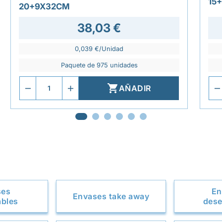
15
20+9X32CM
38,03 €
0,039 €/Unidad
Paquete de 975 unidades

AÑADIR
ses
En
Envases take away
ables
dese