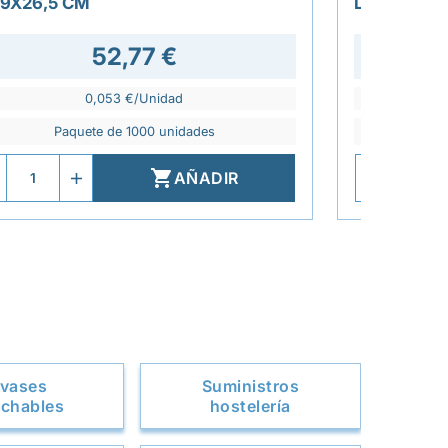
+9X26,5 CM
LAMINADO
52,77 €
0,053 €/Unidad
Paquete de 1000 unidades
P

AÑADIR
vases
Suministros
chables
hostelería