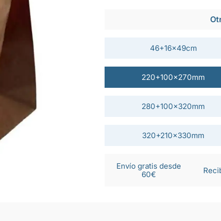
Ot
46+16x49cm
220+100x270mm
280+100x320mm
320+210x330mm
Envío gratis desde
Reci
60€