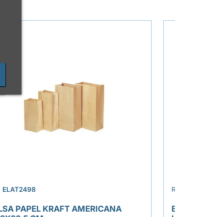
›
.
ELAT2498
REF.
ELAT243
LSA PAPEL KRAFT AMERICANA
BOLSA SÁN