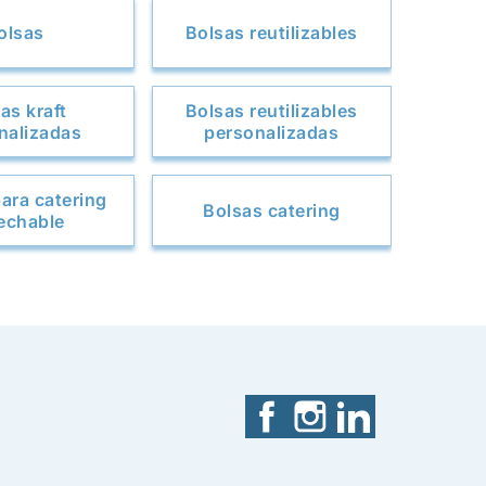
olsas
Bolsas reutilizables
as kraft
Bolsas reutilizables
nalizadas
personalizadas
ara catering
Bolsas catering
echable
Facebook
Instagram
LinkedIn