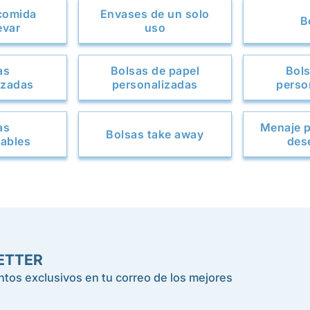
comida
Envases de un solo
B
evar
uso
as
Bolsas de papel
Bols
izadas
personalizadas
perso
as
Menaje p
Bolsas take away
ables
des
ETTER
tos exclusivos en tu correo de los mejores