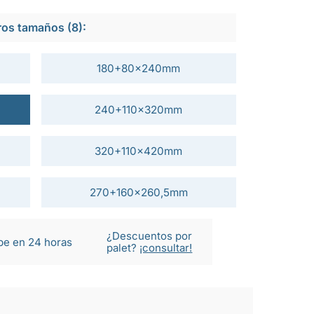
ros tamaños (8):
180+80x240mm
240+110x320mm
320+110x420mm
270+160x260,5mm
¿Descuentos por
be en 24 horas
palet?
¡consultar!