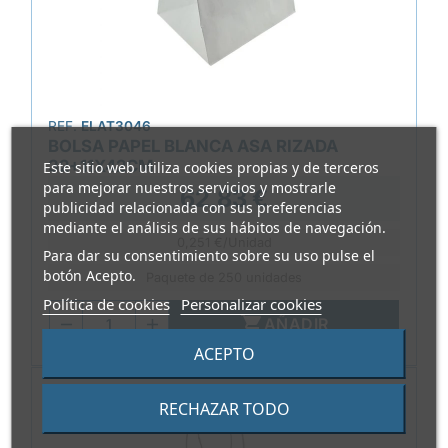
REF.
ELAT3046
BOLSA PAPEL BLANCA ASA RIZADA
32+11X42CM
Este sitio web utiliza cookies propias y de terceros
para mejorar nuestros servicios y mostrarle
62,83 €
publicidad relacionada con sus preferencias
mediante el análisis de sus hábitos de navegación.
0,251 €/Unidad
Para dar su consentimiento sobre su uso pulse el
botón Acepto.
Paquete de 250 unidades
Política de cookies
Personalizar cookies

AÑADIR
ACEPTO
RECHAZAR TODO