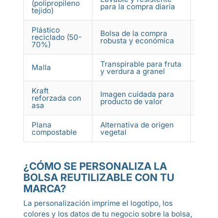
(polipropileno
para la compra diaria
y tie
tejido)
Plástico
Bolsa de la compra
Comer
reciclado (50-
robusta y económica
gener
70%)
Transpirable para fruta
Malla
Frute
y verdura a granel
Kraft
Imagen cuidada para
Panad
reforzada con
producto de valor
gour
asa
Plana
Alternativa de origen
Comer
compostable
vegetal
¿CÓMO SE PERSONALIZA LA
BOLSA REUTILIZABLE CON TU
MARCA?
La personalización imprime el logotipo, los
colores y los datos de tu negocio sobre la bolsa,