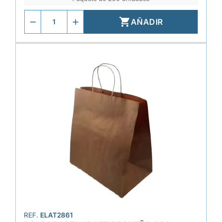

AÑADIR
REF.
ELAT2861