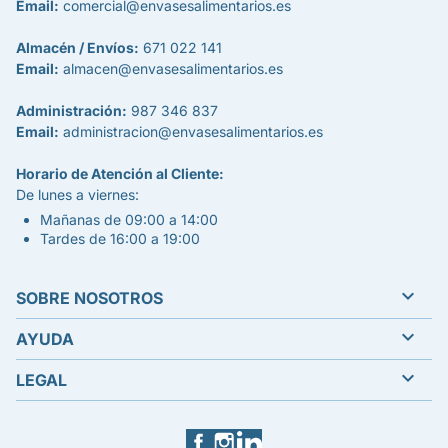
Email:
comercial@envasesalimentarios.es
Almacén / Envíos:
671 022 141
Email:
almacen@envasesalimentarios.es
Administración:
987 346 837
Email:
administracion@envasesalimentarios.es
Horario de Atención al Cliente:
De lunes a viernes:
Mañanas de 09:00 a 14:00
Tardes de 16:00 a 19:00

SOBRE NOSOTROS

AYUDA

LEGAL
Facebook
Instagram
LinkedIn