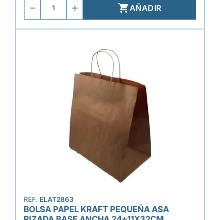

AÑADIR
REF.
ELAT2863
BOLSA PAPEL KRAFT PEQUEÑA ASA
RIZADA BASE ANCHA 24+11X32CM